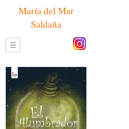
María del Mar
Saldaña