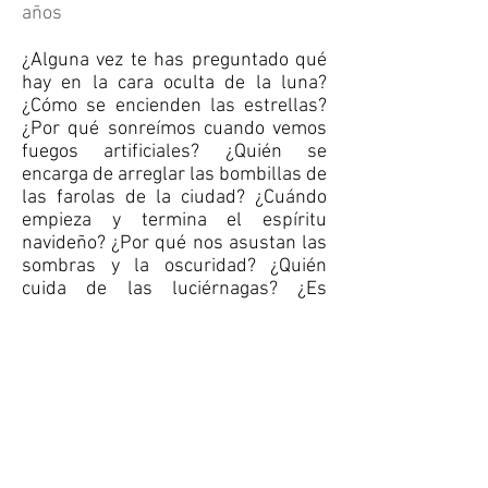
años
¿Alguna vez te has preguntado qué
hay en la cara oculta de la luna?
¿Cómo se encienden las estrellas?
¿Por qué sonreímos cuando vemos
fuegos artificiales? ¿Quién se
encarga de arreglar las bombillas de
las farolas de la ciudad? ¿Cuándo
empieza y termina el espíritu
navideño? ¿Por qué nos asustan las
sombras y la oscuridad? ¿Quién
cuida de las luciérnagas? ¿Es
posible que dentro de la penumbra
de la noche exista alguien que se
dedique a iluminar las vidas de los
demás? Creemos saberlo todo, pero
no es cierto. En lo más sencillo, en lo
cotidiano, se esconden maravillosos
secretos.